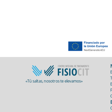
E
«Tú saltas, nosotros te elevamos»
C