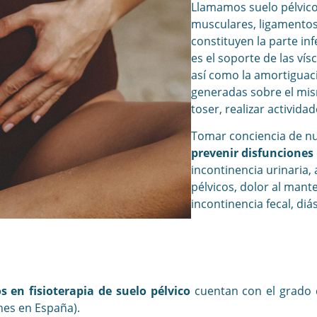
Llamamos suelo pélvico
musculares, ligamentosa
constituyen la parte inf
es el soporte de las vísc
así como la amortiguaci
generadas sobre el mis
toser, realizar activid
Tomar conciencia de nu
prevenir disfunciones
incontinencia urinaria,
pélvicos, dolor al mant
incontinencia fecal, di
s en fisioterapia de suelo pélvico
cuentan con el grado d
ones en España).