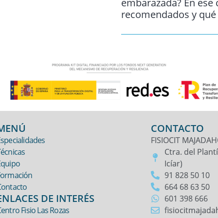
embarazada? En ese ca
recomendados y qué b
MENÚ
CONTACTO
specialidades
FISIOCIT MAJADA
Técnicas
Ctra. del Plan
Equipo
Icíar)
Formación
91 828 50 10
Contacto
664 68 63 50
ENLACES DE INTERÉS
601 398 666
entro Fisio Las Rozas
fisiocitmajad