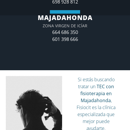
698 928 812
MAJADAHONDA
ZONA VIRGEN DE ICÍAR
664 686 350
601 398 666
Si estás buscando
tratar un
TEC con
fisioterapia en
Majadahonda
,
Fisiocit es la clínica
especializada que
mejor puede
ayudarte.