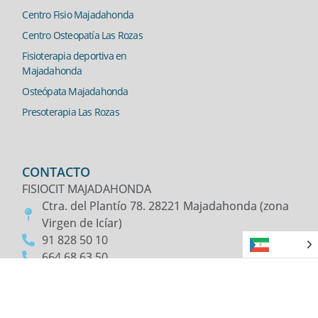
Centro Fisio Majadahonda
Centro Osteopatía Las Rozas
Fisioterapia deportiva en
Majadahonda
Osteópata Majadahonda
Presoterapia Las Rozas
CONTACTO
FISIOCIT MAJADAHONDA
Ctra. del Plantío 78. 28221 Majadahonda (zona
Virgen de Icíar)
91 828 50 10
664 68 63 50
601 398 666
fisiocitmajadahonda@gmail.com
FISIOCIT LAS ROZAS