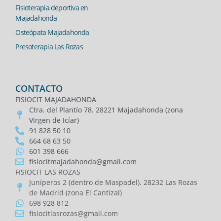
Fisioterapia deportiva en
Majadahonda
Osteópata Majadahonda
Presoterapia Las Rozas
CONTACTO
FISIOCIT MAJADAHONDA
Ctra. del Plantío 78. 28221 Majadahonda (zona
Virgen de Icíar)
91 828 50 10
664 68 63 50
601 398 666
fisiocitmajadahonda@gmail.com
FISIOCIT LAS ROZAS
Juníperos 2 (dentro de Maspadel). 28232 Las Rozas
de Madrid (zona El Cantizal)
698 928 812
fisiocitlasrozas@gmail.com